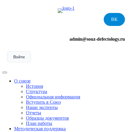
Skip
to
content
ВК
admin@souz-defectology.ru
Войти
Menu
О союзе
История
Структура
Официальная информация
Вступить в Союз
Наши эксперты
Отчеты
Образцы документов
План работы
Методическая поддержка