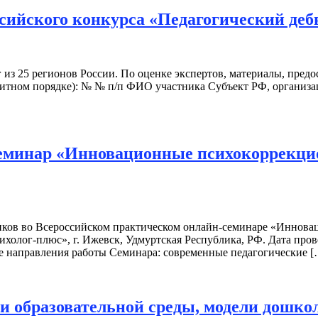
ссийского конкурса «Педагогический деб
г из 25 регионов России. По оценке экспертов, материалы, пре
тном порядке): № № п/п ФИО участника Субъект РФ, организац
еминар «Инновационные психокоррекцио
тников во Всероссийском практическом онлайн-семинаре «Иннов
холог-плюс», г. Ижевск, Удмуртская Республика, РФ. Дата пров
 направления работы Семинара: современные педагогические [
ии образовательной среды, модели дошко