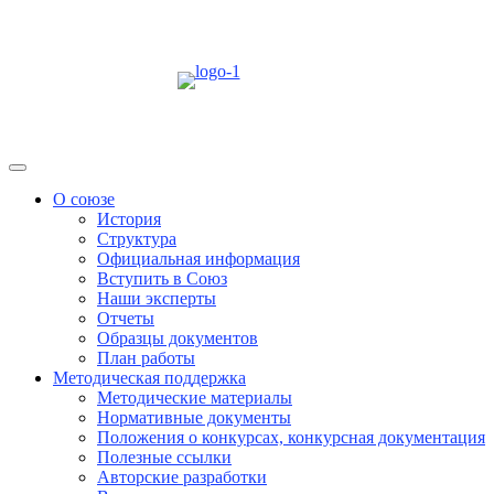
Skip
to
content
Menu
О союзе
История
Структура
Официальная информация
Вступить в Союз
Наши эксперты
Отчеты
Образцы документов
План работы
Методическая поддержка
Методические материалы
Нормативные документы
Положения о конкурсах, конкурсная документация
Полезные ссылки
Авторские разработки