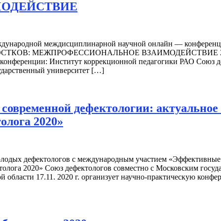
ОДЕЙСТВИЕ
о II Международной междисциплинарной научной онлайн —
ОВ: МЕЖПРОФЕССИОНАЛЬНОЕ ВЗАИМОДЕЙСТВИЕ 22-23 октя
ы конференции: Институт коррекционной педагогики РАО Союз
дарственный университет […]
овременной дефектологии: актуальное с
олога 2020»
лодых дефектологов с международным участием «Эффективные п
толога 2020» Союз дефектологов совместно с Московским госу
ой области 17.11. 2020 г. организует научно-практическую ко