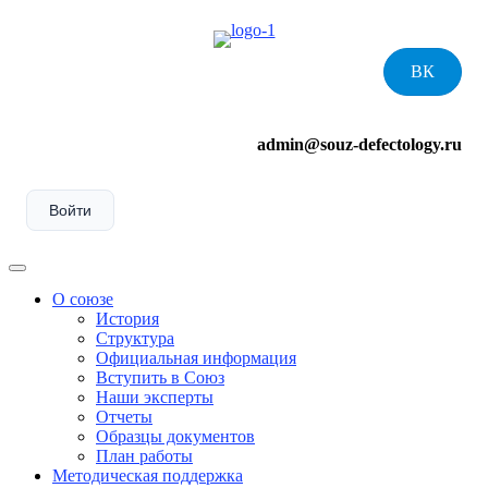
Skip
to
content
ВК
admin@souz-defectology.ru
Войти
Menu
О союзе
История
Структура
Официальная информация
Вступить в Союз
Наши эксперты
Отчеты
Образцы документов
План работы
Методическая поддержка