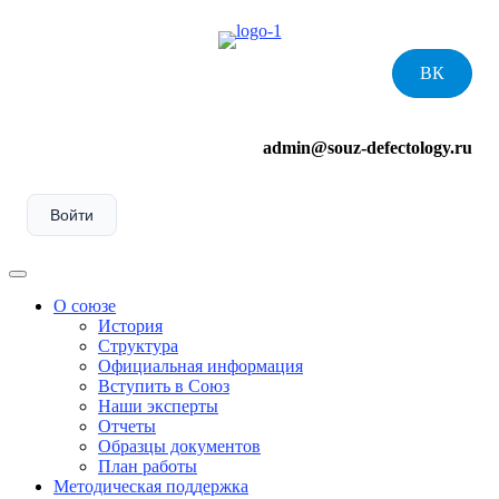
Skip
to
content
ВК
admin@souz-defectology.ru
Войти
Menu
О союзе
История
Структура
Официальная информация
Вступить в Союз
Наши эксперты
Отчеты
Образцы документов
План работы
Методическая поддержка