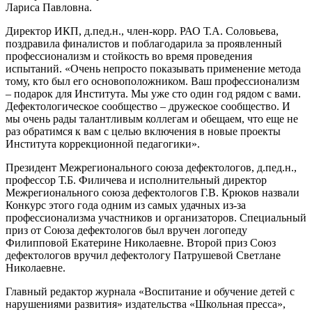
Лариса Павловна.
Директор ИКП, д.пед.н., член-корр. РАО Т.А. Соловьева,
поздравила финалистов и поблагодарила за проявленный
профессионализм и стойкость во время проведения
испытаний. «Очень непросто показывать применение метода
тому, кто был его основоположником. Ваш профессионализм
– подарок для Института. Мы уже сто один год рядом с вами.
Дефектологическое сообщество – дружеское сообщество. И
мы очень рады талантливым коллегам и обещаем, что еще не
раз обратимся к вам с целью включения в новые проекты
Института коррекционной педагогики».
Президент Межрегионального союза дефектологов, д.пед.н.,
профессор Т.Б. Филичева и исполнительный директор
Межрегионального союза дефектологов Г.В. Крюков назвали
Конкурс этого года одним из самых удачных из-за
профессионализма участников и организаторов. Специальный
приз от Союза дефектологов был вручен логопеду
Филипповой Екатерине Николаевне. Второй приз Союз
дефектологов вручил дефектологу Патрушевой Светлане
Николаевне.
Главный редактор журнала «Воспитание и обучение детей с
нарушениями развития» издательства «Школьная пресса»,