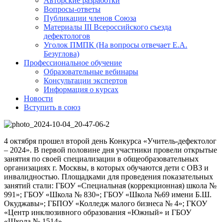
Авторские разработки
Вопросы-ответы
Публикации членов Союза
Материалы III Всероссийского съезда
дефектологов
Уголок ПМПК (На вопросы отвечает Е.А.
Безуглова)
Профессиональное обучение
Образовательные вебинары
Консультации экспертов
Информация о курсах
Новости
Вступить в союз
4 октября прошел второй день Конкурса «Учитель-дефектолог
– 2024». В первой половине дня участники провели открытые
занятия по своей специализации в общеобразовательных
организациях г. Москвы, в которых обучаются дети с ОВЗ и
инвалидностью. Площадками для проведения показательных
занятий стали: ГБОУ «Специальная (коррекционная) школа №
991»; ГБОУ «Школа № 830»; ГБОУ «Школа №69 имени Б.Ш.
Окуджавы»; ГБПОУ «Колледж малого бизнеса № 4»; ГКОУ
«Центр инклюзивного образования «Южный» и ГБОУ
«Школа № 1514».