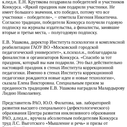
к.пед.н. Е.Н. Крутякова поздравила победителей и участников
Конкурса. «Яркий праздник нам подарили участники. Не
имеет большого значения, кто победил, потому что все
участники – победители», − отметила Евгения Никитична.
Согласно традиции, победители Конкурса получили годовую
подписку на журналы издательства, а финалисты, занявшие
вторые и третьи места, – полугодовую подписку.
Е.В. Ушакова, директор Института психологии и комплексной
реабилитации ГАОУ ВО «Московский городской
педагогический университет», к.психол.н., поблагодарила
финалистов и организаторов Конкурса. «Спасибо за тот
праздник, который вы нам подарили. Это был действительно
настоящий праздник в стенах Института коррекционной
педагогики. Именно в стенах Института коррекционной
педагогики рождаются новые идеи и новые технологии»,
сказала Елена Викторовна. Специальным призом за
преданность традициям Е.В. Ушакова наградила Малардырову
Лидию Николаевну.
Представитель РАО, Ю.О. Филатова, зав. лабораторией
развития высшего специального (дефектологического)
образования Центра развития инклюзивного образования
РАО, д.пед.н., вручила абсолютным победителям Конкурса
труд Л.С. Выготского «Мышление и речь» и призы от