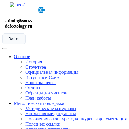
Skip
to
ВК
content
admin@souz-
defectology.ru
Войти
Menu
О союзе
История
Структура
Официальная информация
Вступить в Союз
Наши эксперты
Отчеты
Образцы документов
План работы
Методическая поддержка
Методические материалы
Нормативные документы
Положения о конкурсах, конкурсная документация
Полезные ссылки