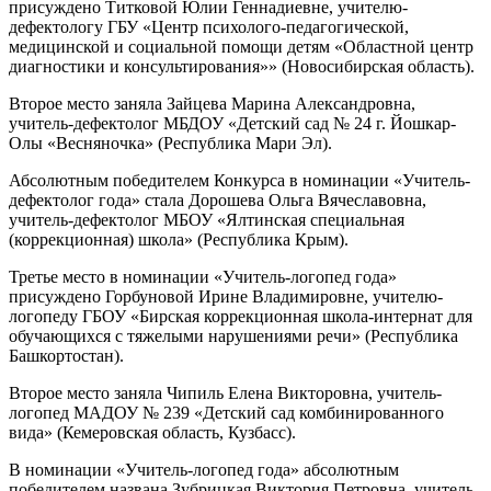
присуждено Титковой Юлии Геннадиевне, учителю-
дефектологу ГБУ «Центр психолого-педагогической,
медицинской и социальной помощи детям «Областной центр
диагностики и консультирования»» (Новосибирская область).
Второе место заняла Зайцева Марина Александровна,
учитель-дефектолог МБДОУ «Детский сад № 24 г. Йошкар-
Олы «Весняночка» (Республика Мари Эл).
Абсолютным победителем Конкурса в номинации «Учитель-
дефектолог года» стала Дорошева Ольга Вячеславовна,
учитель-дефектолог МБОУ «Ялтинская специальная
(коррекционная) школа» (Республика Крым).
Третье место в номинации «Учитель-логопед года»
присуждено Горбуновой Ирине Владимировне, учителю-
логопеду ГБОУ «Бирская коррекционная школа-интернат для
обучающихся с тяжелыми нарушениями речи» (Республика
Башкортостан).
Второе место заняла Чипиль Елена Викторовна, учитель-
логопед МАДОУ № 239 «Детский сад комбинированного
вида» (Кемеровская область, Кузбасс).
В номинации «Учитель-логопед года» абсолютным
победителем названа Зубрицкая Виктория Петровна, учитель-