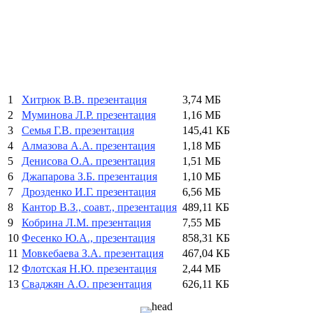
1
Хитрюк В.В. презентация
3,74 МБ
2
Муминова Л.Р. презентация
1,16 МБ
3
Семья Г.В. презентация
145,41 КБ
4
Алмазова А.А. презентация
1,18 МБ
5
Денисова О.А. презентация
1,51 МБ
6
Джапарова З.Б. презентация
1,10 МБ
7
Дрозденко И.Г. презентация
6,56 МБ
8
Кантор В.З., соавт., презентация
489,11 КБ
9
Кобрина Л.М. презентация
7,55 МБ
10
Фесенко Ю.А., презентация
858,31 КБ
11
Мовкебаева З.А. презентация
467,04 КБ
12
Флотская Н.Ю. презентация
2,44 МБ
13
Сваджян А.О. презентация
626,11 КБ