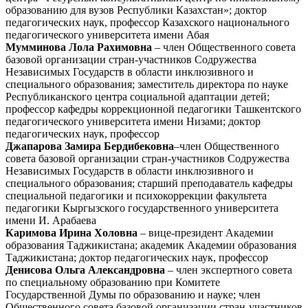
образованию для вузов Республики Казахстан»; доктор
педагогических наук, профессор Казахского национального
педагогического университета имени Абая
Мумминова Лола Рахимовна
– член Общественного совета
базовой организации стран-участников Содружества
Независимых Государств в области инклюзивного и
специального образования; заместитель директора по науке
Республиканского центра социальной адаптации детей;
профессор кафедры коррекционной педагогики Ташкентского
педагогического университета имени Низами; доктор
педагогических наук, профессор
Джапарова Замира Бердибековна
–член Общественного
совета базовой организации стран-участников Содружества
Независимых Государств в области инклюзивного и
специального образования; старший преподаватель кафедры
специальной педагогики и психокоррекции факультета
педагогики Кыргызского государственного университета
имени И. Арабаева
Каримова Ирина Холовна
– вице-президент Академии
образования Таджикистана; академик Академии образования
Таджикистана; доктор педагогических наук, профессор
Денисова Ольга Александровна
– член экспертного совета
по специальному образованию при Комитете
Государственной Думы по образованию и науке; член
Общественного совета базовой организации стран-участников