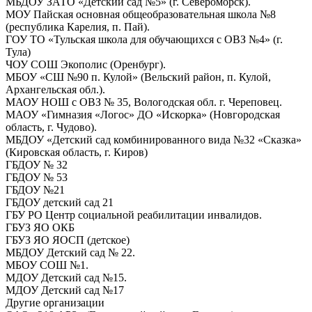
МБДОУ ЗАТО «Детский сад №5» (г. Североморск).
МОУ Пайская основная общеобразовательная школа №8
(республика Карелия, п. Пай).
ГОУ ТО «Тульская школа для обучающихся с ОВЗ №4» (г.
Тула)
ЧОУ СОШ Экополис (Оренбург).
МБОУ «СШ №90 п. Кулой» (Вельский район, п. Кулой,
Архангельская обл.).
МАОУ НОШ с ОВЗ № 35, Вологодская обл. г. Череповец.
МАОУ «Гимназия «Логос» ДО «Искорка» (Новгородская
область, г. Чудово).
МБДОУ «Детский сад комбинированного вида №32 «Сказка»
(Кировская область, г. Киров)
ГБДОУ № 32
ГБДОУ № 53
ГБДОУ №21
ГБДОУ детский сад 21
ГБУ РО Центр социальной реабилитации инвалидов.
ГБУЗ ЯО ОКБ
ГБУЗ ЯО ЯОСП (детское)
МБДОУ Детский сад № 22.
МБОУ СОШ №1.
МДОУ Детский сад №15.
МДОУ Детский сад №17
Другие организации