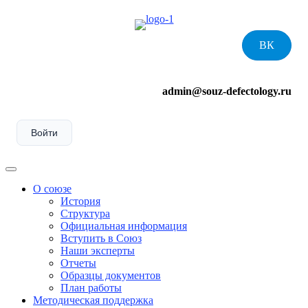
Skip
to
content
ВК
admin@souz-defectology.ru
Войти
Menu
О союзе
История
Структура
Официальная информация
Вступить в Союз
Наши эксперты
Отчеты
Образцы документов
План работы
Методическая поддержка