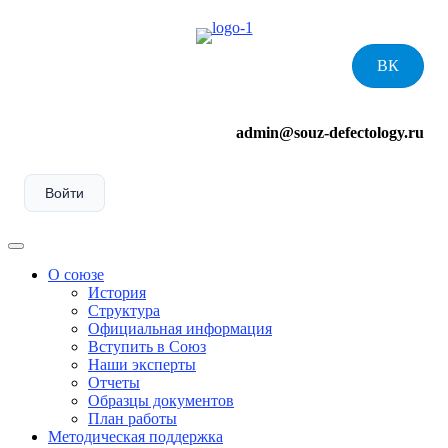
Skip
to
content
ВК
admin@souz-defectology.ru
Войти
Menu
О союзе
История
Структура
Официальная информация
Вступить в Союз
Наши эксперты
Отчеты
Образцы документов
План работы
Методическая поддержка