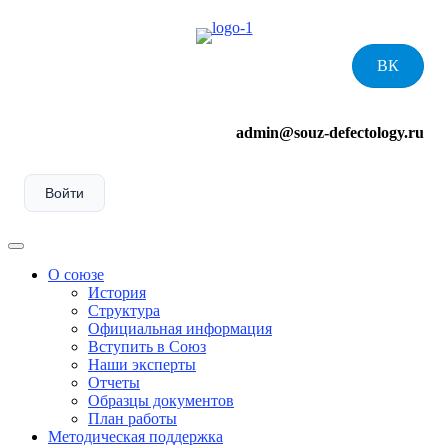
Skip
to
content
ВК
admin@souz-defectology.ru
Войти
Menu
О союзе
История
Структура
Официальная информация
Вступить в Союз
Наши эксперты
Отчеты
Образцы документов
План работы
Методическая поддержка