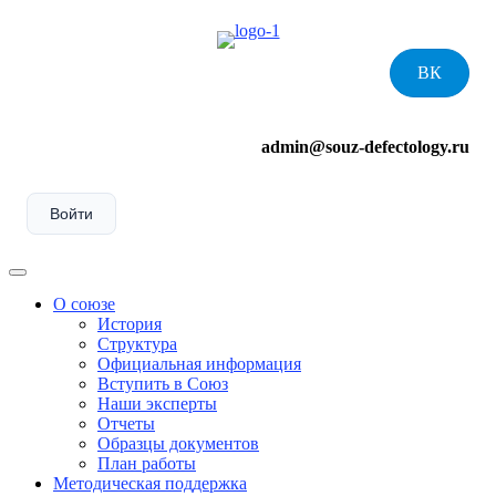
Skip
to
content
ВК
admin@souz-defectology.ru
Войти
Menu
О союзе
История
Структура
Официальная информация
Вступить в Союз
Наши эксперты
Отчеты
Образцы документов
План работы
Методическая поддержка