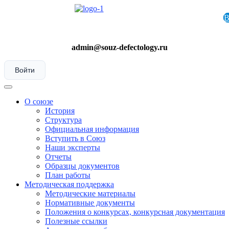
Skip
to
content
admin@souz-defectology.ru
Войти
Menu
О союзе
История
Структура
Официальная информация
Вступить в Союз
Наши эксперты
Отчеты
Образцы документов
План работы
Методическая поддержка
Методические материалы
Нормативные документы
Положения о конкурсах, конкурсная документация
Полезные ссылки