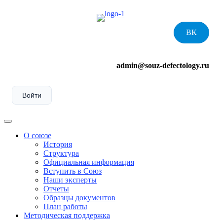
Skip
to
content
ВК
admin@souz-defectology.ru
Войти
Menu
О союзе
История
Структура
Официальная информация
Вступить в Союз
Наши эксперты
Отчеты
Образцы документов
План работы
Методическая поддержка