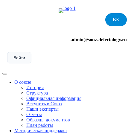
Skip
to
content
ВК
admin@souz-defectology.ru
Войти
Menu
О союзе
История
Структура
Официальная информация
Вступить в Союз
Наши эксперты
Отчеты
Образцы документов
План работы
Методическая поддержка