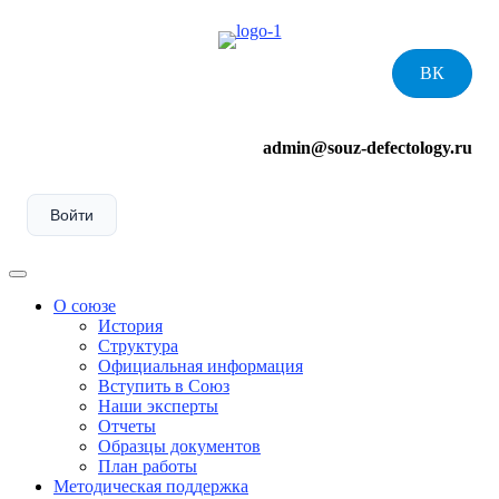
Skip
to
content
ВК
admin@souz-defectology.ru
Войти
Menu
О союзе
История
Структура
Официальная информация
Вступить в Союз
Наши эксперты
Отчеты
Образцы документов
План работы
Методическая поддержка