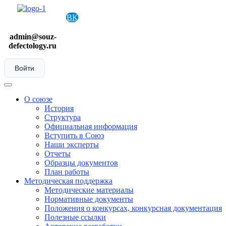
Skip
to
ВК
content
admin@souz-
defectology.ru
Войти
Menu
О союзе
История
Структура
Официальная информация
Вступить в Союз
Наши эксперты
Отчеты
Образцы документов
План работы
Методическая поддержка
Методические материалы
Нормативные документы
Положения о конкурсах, конкурсная документация
Полезные ссылки