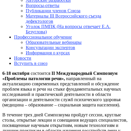
Авторские разработки
Вопросы-ответы
Публикации членов Союза
Материалы III Всероссийского съезда
дефектологов
Уголок ПМПК (На вопросы отвечает Е.А.
Безуглова)
Профессиональное обучение
Образовательные вебинары
Консультации экспертов
Информация о курсах
Новости
Вступить в союз
6-18 октября
состоится
II Международный Симпозиум
«Проблемы патологии речи»
,
направленный на
актуализацию современных представлений и обсуждение
проблем языка и речи на стыке фундаментальных научных
исследований и практической деятельности в области
организации и деятельности служб психического здоровья
(медицина – образование – социальная защита населения).
В течение трех дней Симпозиума пройдут сессии, круглые
столы, открытые лекции и совещания ведущих специалистов,
посвященные научным открытиям, новым технологиям и
лучшим практикам в области изучения расстройств речи у