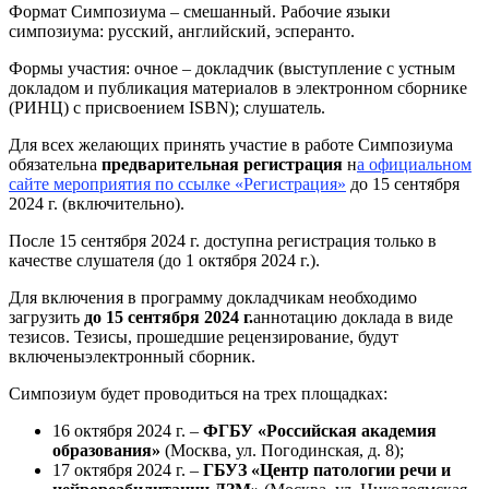
Формат Симпозиума – смешанный. Рабочие языки
симпозиума: русский, английский, эсперанто.
Формы участия: очное – докладчик (выступление с устным
докладом и публикация материалов в электронном сборнике
(РИНЦ) с присвоением ISBN); слушатель.
Для всех желающих принять участие в работе Симпозиума
обязательна
предварительная регистрация
н
а официальном
сайте мероприятия по ссылке «Регистрация»
до 15 сентября
2024 г. (включительно).
После 15 сентября 2024 г. доступна регистрация только в
качестве слушателя (до 1 октября 2024 г.).
Для включения в программу докладчикам необходимо
загрузить
до 15 сентября 2024 г.
аннотацию доклада в виде
тезисов. Тезисы, прошедшие рецензирование, будут
включеныэлектронный сборник.
Симпозиум будет проводиться на трех площадках:
16 октября 2024 г. –
ФГБУ «Российская академия
образования»
(Москва, ул. Погодинская, д. 8);
17 октября 2024 г. –
ГБУЗ
«Центр патологии речи и