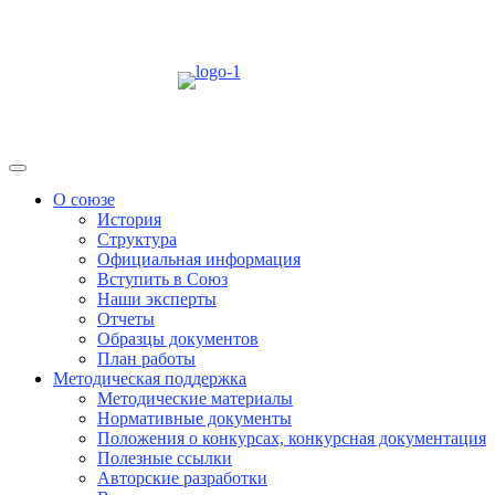
Skip
to
content
Menu
О союзе
История
Структура
Официальная информация
Вступить в Союз
Наши эксперты
Отчеты
Образцы документов
План работы
Методическая поддержка
Методические материалы
Нормативные документы
Положения о конкурсах, конкурсная документация
Полезные ссылки
Авторские разработки