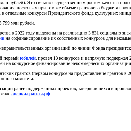
 10 млн рублей). Это связано с существенным ростом качества по
ования, поскольку при том же объеме грантового бюджета в кон
а в отдельные конкурсы Президентского фонда культурных иниц
 799 млн рублей.
рства в 2022 году выделены на реализацию 3 831 социально зна
ии
на софинансирование их собственных конкурсов для некомме
неправительственных организаций по линии Фонда президентски
вой первый
юбилей
, провел 13 конкурсов и напрямую поддержал 
лей на конкурсное финансирование некоммерческих организаций
ских грантов (первом конкурсе на предоставление грантов в 202
онного комитета.
зации ранее поддержанных проектов, завершившихся в прошлом 
ортале
оценка.гранты.рф
.