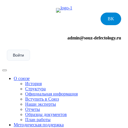
Skip
to
content
ВК
admin@souz-defectology.ru
Войти
Menu
О союзе
История
Структура
Официальная информация
Вступить в Союз
Наши эксперты
Отчеты
Образцы документов
План работы
Методическая поддержка