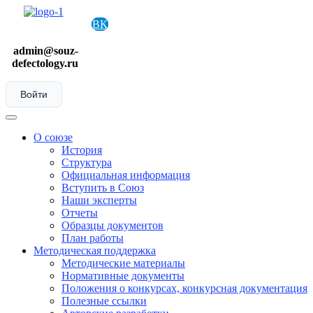
Skip
to
ВК
content
admin@souz-
defectology.ru
Войти
Menu
О союзе
История
Структура
Официальная информация
Вступить в Союз
Наши эксперты
Отчеты
Образцы документов
План работы
Методическая поддержка
Методические материалы
Нормативные документы
Положения о конкурсах, конкурсная документация
Полезные ссылки