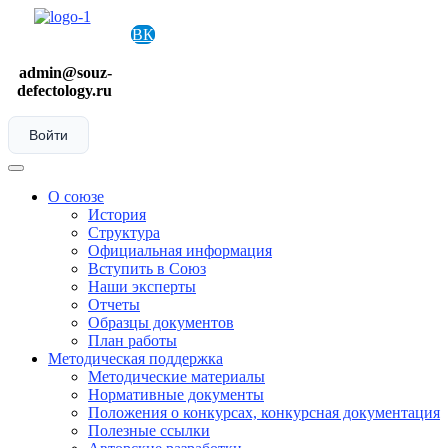
Skip
to
ВК
content
admin@souz-
defectology.ru
Войти
Menu
О союзе
История
Структура
Официальная информация
Вступить в Союз
Наши эксперты
Отчеты
Образцы документов
План работы
Методическая поддержка
Методические материалы
Нормативные документы
Положения о конкурсах, конкурсная документация
Полезные ссылки