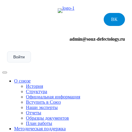
Skip
to
content
ВК
admin@souz-defectology.ru
Войти
Menu
О союзе
История
Структура
Официальная информация
Вступить в Союз
Наши эксперты
Отчеты
Образцы документов
План работы
Методическая поддержка