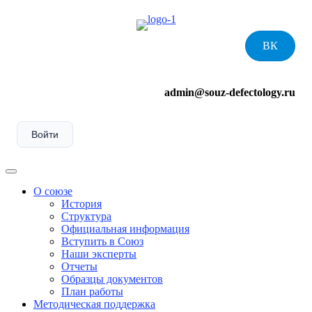
Skip
to
content
ВК
admin@souz-defectology.ru
Войти
Menu
О союзе
История
Структура
Официальная информация
Вступить в Союз
Наши эксперты
Отчеты
Образцы документов
План работы
Методическая поддержка