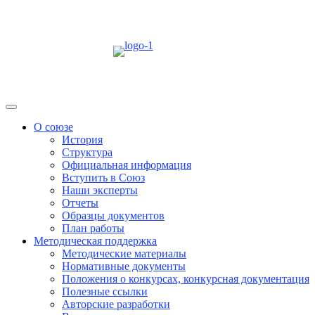
Skip
to
content
Menu
О союзе
История
Структура
Официальная информация
Вступить в Союз
Наши эксперты
Отчеты
Образцы документов
План работы
Методическая поддержка
Методические материалы
Нормативные документы
Положения о конкурсах, конкурсная документация
Полезные ссылки
Авторские разработки