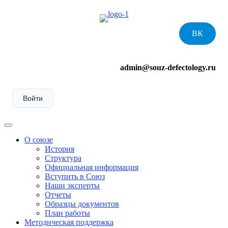
Skip
to
content
ВК
admin@souz-defectology.ru
Войти
Menu
О союзе
История
Структура
Официальная информация
Вступить в Союз
Наши эксперты
Отчеты
Образцы документов
План работы
Методическая поддержка