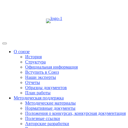
Skip
to
content
Menu
О союзе
История
Структура
Официальная информация
Вступить в Союз
Наши эксперты
Отчеты
Образцы документов
План работы
Методическая поддержка
Методические материалы
Нормативные документы
Положения о конкурсах, конкурсная документация
Полезные ссылки
Авторские разработки