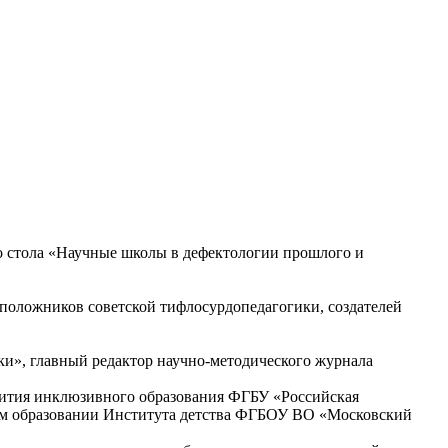
го стола «Научные школы в дефектологии прошлого и
оположников советской тифлосурдопедагогики, создателей
и», главный редактор научно-методического журнала
вития инклюзивного образования ФГБУ «Российская
ом образовании Института детства ФГБОУ ВО «Московский