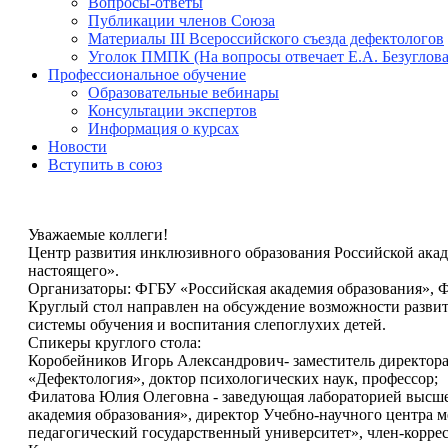
Вопросы-ответы
Публикации членов Союза
Материалы III Всероссийского съезда дефектологов
Уголок ПМПК (На вопросы отвечает Е.А. Безуглова
Профессиональное обучение
Образовательные вебинары
Консультации экспертов
Информация о курсах
Новости
Вступить в союз
Уважаемые коллеги!
Центр развития инклюзивного образования Российской акад
настоящего».
Организаторы: ФГБУ «Российская академия образования»,
Круглый стол направлен на обсуждение возможности развит
системы обучения и воспитания слепоглухих детей.
Спикеры круглого стола:
Коробейников Игорь Александрович- заместитель директор
«Дефектология», доктор психологических наук, профессор;
Филатова Юлия Олеговна - заведующая лабораторией высше
академия образования», директор Учебно-научного центр
педагогический государственный университет», член-коррес