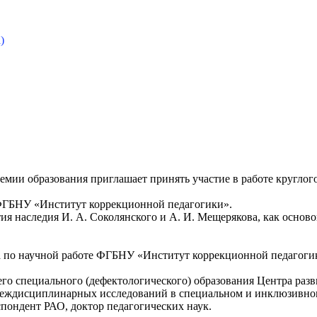
)
емии образования приглашает принять участие в работе кругло
 ФГБНУ «Институт коррекционной педагогики».
ия наследия И. А. Соколянского и А. И. Мещерякова, как основ
а по научной работе ФГБНУ «Институт коррекционной педагогик
го специального (дефектологического) образования Центра раз
а междисциплинарных исследований в специальном и инклюзивн
пондент РАО, доктор педагогических наук.