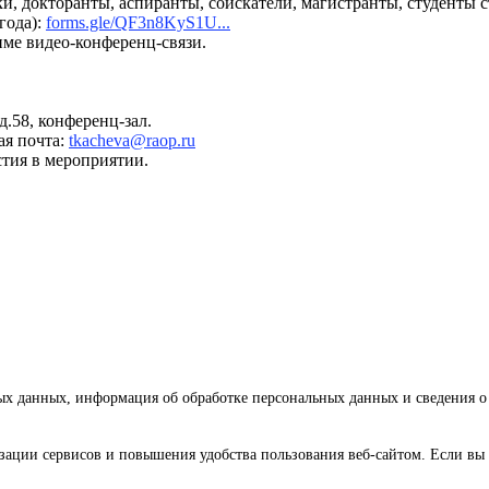
, докторанты, аспиранты, соискатели, магистранты, студенты 
года):
forms.gle/QF3n8KyS1U...
ме видео-конференц-связи.
д.58, конференц-зал.
ая почта:
tkacheva@raop.ru
тия в мероприятии.
ных данных, информация об обработке персональных данных и сведения 
зации сервисов и повышения удобства пользования веб-сайтом. Если вы 