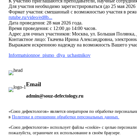
К участию приглашаются преподаватели, научные сотрудники
Для участия необходимо зарегистрироваться (до 25 мая 2026 
Формат участия: смешанный с возможностью участия в режи
rutube.ru/video/ed8b...
Дата проведения: 28 мая 2026 года.
Время проведения: с 12:00 до 14:00 часов.
Адрес для очных участников: Москва, ул. Большая Полянка, 
Контактное лицо: Ткачева Ирина Александровна, электронн
Выражаем искреннюю надежду на возможность Вашего учас
Informatsionnoe_pismo_dlya_uchastnikov
Email
admin@souz-defectology.ru
«Союз дефектологов» является оператором по обработке персональ
в
Политике в отношении обработки персональных данных.
«Союз дефектологов» использует файлы «cookie» с целью персонали
пожалуйста, ограничьте их использование в своём браузере.