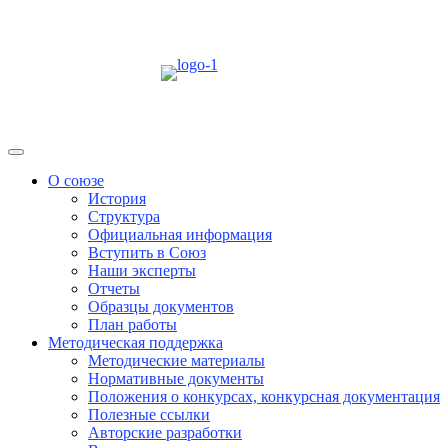
Skip
to
content
Menu
О союзе
История
Структура
Официальная информация
Вступить в Союз
Наши эксперты
Отчеты
Образцы документов
План работы
Методическая поддержка
Методические материалы
Нормативные документы
Положения о конкурсах, конкурсная документация
Полезные ссылки
Авторские разработки