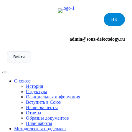
Skip
to
content
ВК
admin@souz-defectology.ru
Войти
Menu
О союзе
История
Структура
Официальная информация
Вступить в Союз
Наши эксперты
Отчеты
Образцы документов
План работы
Методическая поддержка