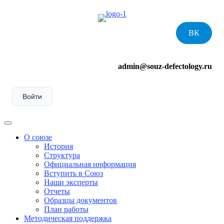
Skip
to
content
ВК
admin@souz-defectology.ru
Войти
Menu
О союзе
История
Структура
Официальная информация
Вступить в Союз
Наши эксперты
Отчеты
Образцы документов
План работы
Методическая поддержка