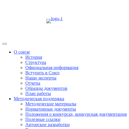
Skip
to
content
Menu
О союзе
История
Структура
Официальная информация
Вступить в Союз
Наши эксперты
Отчеты
Образцы документов
План работы
Методическая поддержка
Методические материалы
Нормативные документы
Положения о конкурсах, конкурсная документация
Полезные ссылки
Авторские разработки