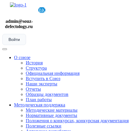
Skip
to
ВК
content
admin@souz-
defectology.ru
Войти
Menu
О союзе
История
Структура
Официальная информация
Вступить в Союз
Наши эксперты
Отчеты
Образцы документов
План работы
Методическая поддержка
Методические материалы
Нормативные документы
Положения о конкурсах, конкурсная документация
Полезные ссылки