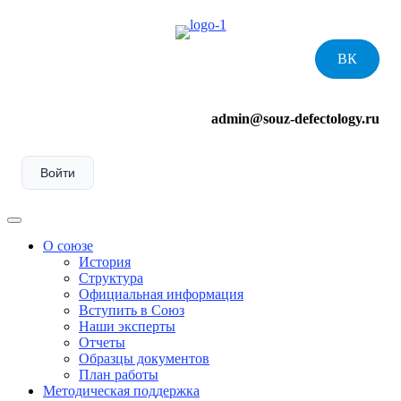
Skip
to
content
ВК
admin@souz-defectology.ru
Войти
Menu
О союзе
История
Структура
Официальная информация
Вступить в Союз
Наши эксперты
Отчеты
Образцы документов
План работы
Методическая поддержка