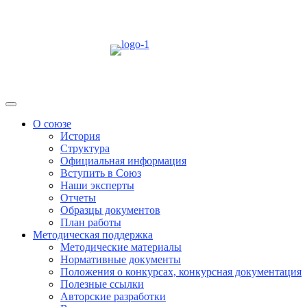
Skip
to
content
Menu
О союзе
История
Структура
Официальная информация
Вступить в Союз
Наши эксперты
Отчеты
Образцы документов
План работы
Методическая поддержка
Методические материалы
Нормативные документы
Положения о конкурсах, конкурсная документация
Полезные ссылки
Авторские разработки