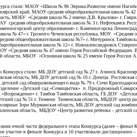
рса стали: МАОУ «Школа № 96 Эврика-Развитие имени Нагибин
оярский край, МАОУ средняя общеобразовательная школа № 42 г
ласть, МОБУ «Средняя школа № 2 имени Д.В. Крылова» г. Гаври
ОАУ средняя общеобразовательная школа № 3 г. Нефтекамск Ре
аменногорский центр образования» г. Каменногорска Ленинград
школа № 47» г. Грозного Чеченская республика, МОУ «Средняя 
едняя общеобразовательная школа №7» г. Мичуринск Тамбовска
бщеобразовательная школа № 12» г. Новоалександровск Ставро
МАОУ «Средняя школа № 47 имени Героя Российской Федерации 
й области, МБОУ «Основная школа № 25 имени Героя России А. 
Конкурса стали: МБ ДОУ детский сад № 27 г. Ачинск Краснояр
ая область, МБ ДОУ детский сад № 10 г. Донецк Ростовская об
 детский сад общеразвивающего вида № 79 г. Сочи Краснодарск
азделение «Детский сад «Семицветик» п. Придорожный Самарс
ад «Возрождение» г. Тамбов Тамбовская область, ГБ ДОУ «Детск
тский сад № 51 г. Тюмени Тюменская область, МБДОУ центр раз
олярные Зори Мурманская область, МБ ДОУ детский сад комбини
инская область, МБДОУ «Центр развития ребенка – детский с
ания очной части федерального этапа Конкурса (далее – финал 
е участие в финале Конкурса и 10 участвовали дистанционно – 