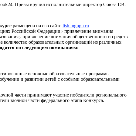
Book24. Призы вручил исполнительный директор Союза Г.В.
курсе
размещена на его сайте
lish.mgppu.ru
ациях Российской Федерации;- привлечение внимания
азования;- привлечение внимания общественности и средств
ее количество образовательных организаций из различных
одится по следующим номинациям:
аптированные основные образовательные программы
 обучении и развитии детей с особыми образовательными
 заочной части принимают участие победители регионального
тели заочной части федерального этапа Конкурса.