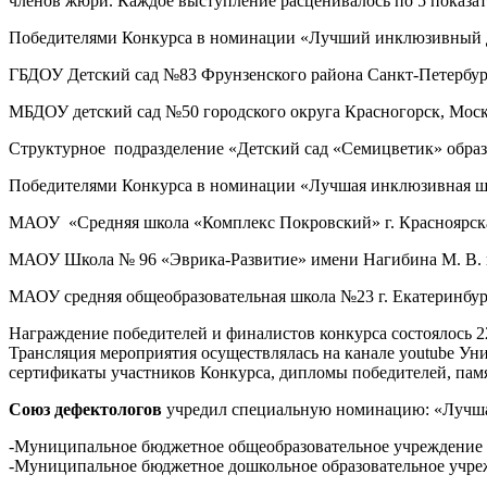
членов жюри. Каждое выступление расценивалось по 5 показат
Победителями Конкурса в номинации «Лучший инклюзивный д
ГБДОУ Детский сад №83 Фрунзенского района Санкт-Петербур
МБДОУ детский сад №50 городского округа Красногорск, Моск
Структурное подразделение «Детский сад «Семицветик» образ
Победителями Конкурса в номинации «Лучшая инклюзивная шк
МАОУ «Средняя школа «Комплекс Покровский» г. Красноярска
МАОУ Школа № 96 «Эврика-Развитие» имени Нагибина М. В. г.
МАОУ средняя общеобразовательная школа №23 г. Екатеринбург
Награждение победителей и финалистов конкурса состоялось 2
Трансляция мероприятия осуществлялась на канале youtube У
сертификаты участников Конкурса, дипломы победителей, пам
Союз дефектологов
учредил специальную номинацию: «Лучшая
-Муниципальное бюджетное общеобразовательное учреждение
-Муниципальное бюджетное дошкольное образовательное учреж