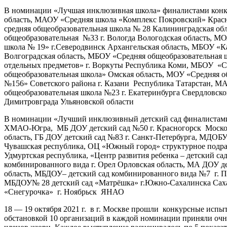
В номинации «Лучшая инклюзивная школа» финалистами конку
область, МАОУ «Средняя школа «Комплекс Покровский» Красн
средняя общеобразовательная школа № 28 Калининградская об
общеобразовательная №33 г. Вологда Вологодская область, М
школа № 19» г.Северодвинск Архангельская область, МБОУ «К
Волгоградская область, МБОУ «Средняя общеобразовательная 
отдельных предметов» г. Воркуты Республика Коми, МБОУ «Ср
общеобразовательная школа» Омская область, МОУ «Средняя о
№156» Советского района г. Казани Республика Татарстан, 
общеобразовательная школа №23 г. Екатеринбурга Свердловско
Димитровграда Ульяновской области
В номинации «Лучший инклюзивный детский сад финалистами 
ХМАО-Югра, МБ ДОУ детский сад №50 г. Красногорск Московск
область, ГБ ДОУ детский сад №83 г. Санкт-Петербурга, МДОБУ
Чувашская республика, ОЦ «Южный город» структурное подр
Удмуртская республика, «Центр развития ребенка – детский с
комбинированного вида г. Орел Орловская область, МА ДОУ де
область, МБДОУ– детский сад комбинированного вида №7 г. П
МБДОУ№ 28 детский сад «Матрёшка» г.Южно-Сахалинска Сахал
«Снегурочка» г. Ноябрьск ЯНАО
18 — 19 октября 2021 г. в г. Москве прошли конкурсные испыт
обстановкой 10 организаций в каждой номинации приняли очно