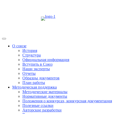
Skip
to
content
Menu
О союзе
История
Структура
Официальная информация
Вступить в Союз
Наши эксперты
Отчеты
Образцы документов
План работы
Методическая поддержка
Методические материалы
Нормативные документы
Положения о конкурсах, конкурсная документация
Полезные ссылки
Авторские разработки