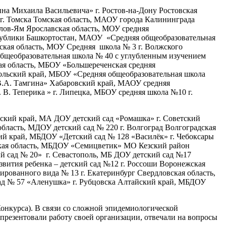
а Михаила Васильевича» г. Ростов-на-Дону Ростовская
. Томска Томская область, МАОУ города Калининграда
лов-Ям Ярославская область, МОУ средняя
спублики Башкортостан, МАОУ «Средняя общеобразовательная
ская область, МОУ Средняя школа № 3 г. Волжского
общеобразовательная школа № 40 с углубленным изучением
я область, МБОУ «Большереченская средняя
польский край, МБОУ «Средняя общеобразовательная школа
В.А. Тамгина» Хабаровский край, МАОУ средняя
В. Теперика » г. Липецка, МБОУ средняя школа №10 г.
ский край, МА ДОУ детский сад «Ромашка» г. Советский
ласть, МДОУ детский сад № 220 г. Волгоград Волгоградская
ий край, МБДОУ «Детский сад № 128 «Василёк» г. Чебоксары
кая область, МБДОУ «Семицветик» МО Кезский район
ий сад № 20» г. Севастополь, МБ ДОУ детский сад №17
вития ребенка – детский сад №12 г. Россоши Воронежская
рованного вида № 13 г. Екатеринбург Свердловская область,
ад № 57 «Аленушка» г. Рубцовска Алтайский край, МБДОУ
Конкурса). В связи со сложной эпидемиологической
презентовали работу своей организации, отвечали на вопросы